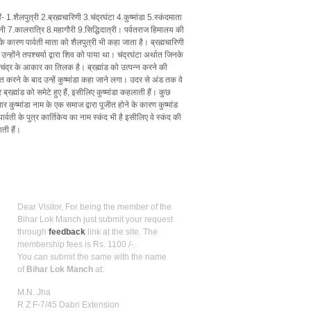
 हैं- 1.शैलपुत्री 2.ब्रह्मचारिणी 3.चंद्रघंटा 4.कुष्मांडा 5.स्कंदमाता
नी 7.कालरात्रि 8.महागौरी 9.सिद्धिदात्री। पर्वतराज हिमालय की
े के कारण पार्वती माता को शैलपुत्री भी कहा जाता है। ब्रह्मचारिणी
उन्होंने तपश्चर्या द्वारा शिव को पाया था। चंद्रघंटा अर्थात जिनके
ंद्र के आकार का तिलक है। ब्रह्मांड को उत्पन्न करने की
प्त करने के बाद उन्हें कुष्मांडा कहा जाने लगा। उदर से अंड तक वे
्रह्मांड को समेटे हुए हैं, इसीलिए कुष्‍मांडा कहलाती हैं। कुछ
ार कुष्मांडा नाम के एक समाज द्वारा पूजीत होने के कारण कुष्मांड
्वती के पुत्र कार्तिकेय का नाम स्कंद भी है इसीलिए वे स्कंद की
ती हैं।
How to be member?
Dear Visitor, For being the member of the
Bihar Lok Manch just submit your request
through
feedback
link at the site. The
membership fees is Rs. 1100 /-.
You can submit the same with the name
of
Bihar Lok Manch
at:
M.N. Jha
R Z F-7/45 Dabri Extension