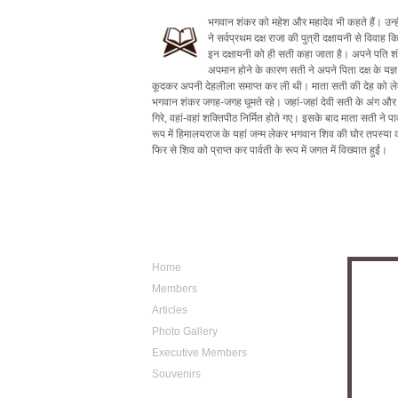
भगवान शंकर को महेश और महादेव भी कहते हैं। उन्ह
ने सर्वप्रथम दक्ष राजा की पुत्री दक्षायनी से विवाह 
इन दक्षायनी को ही सती कहा जाता है। अपने पति श
अपमान होने के कारण सती ने अपने पिता दक्ष के यज्ञ म
कूदकर अपनी देहलीला समाप्त कर ली थी। माता सती की देह को ल
भगवान शंकर जगह-जगह घूमते रहे। जहां-जहां देवी सती के अंग औ
गिरे, वहां-वहां शक्तिपीठ निर्मित होते गए। इसके बाद माता सती ने पार
रूप में हिमालयराज के यहां जन्म लेकर भगवान शिव की घोर तपस्या
फिर से शिव को प्राप्त कर पार्वती के रूप में जगत में विख्यात हुईं।
Sitemap
Photo
Home
Members
Articles
Photo Gallery
Executive Members
Souvenirs