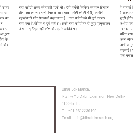
ीं शंकर
माता पार्वती शंकर की दूसरी पत्नीं थीं। देवी पार्वती के पिता का नाम हिमवान
ये नवदुर्गा
किया था।
और माता का नाम रानी मैनावती था। माता पार्वती को ही गौरी, महागौरी,
6.कात्याय
ंकर का
पहाड़ोंवाली और शेरावाली कहा जाता है। माता पार्वती को भी दुर्गा स्वरूप
पुत्री होन
ें
माना गया है, लेकिन वे दुर्गा नहीं है। इन्हीं माता पार्वती के दो पुत्र प्रमुख रूप
अर्थात जब 
ेकर ही
से माने गए हैं एक श्रीगणेश और दूसरे कार्तिकेय।
मस्तक पर च
र आभूषण
शक्ति प्रा
्वती के
अपने भीतर ब
 की और
लोगों अनुस
कहलाई। पार
माता कहला
 Archive
Location
Bihar Lok Manch,
R Z F-7/45 Dabri Extension. New Delhi-
110045, India
Tel:
+91-9312236469
Email :
info@biharlokmanch.org